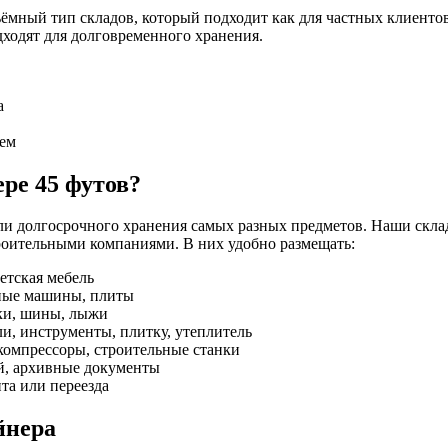
ёмный тип складов, который подходит как для частных клиентов
дходят для долговременного хранения.
а
ием
ре 45 футов?
или долгосрочного хранения самых разных предметов. Наши скл
роительными компаниями. В них удобно размещать:
етская мебель
ьные машины, плиты
ски, шины, лыжи
и, инструменты, плитку, утеплитель
компрессоры, строительные станки
ей, архивные документы
та или переезда
йнера