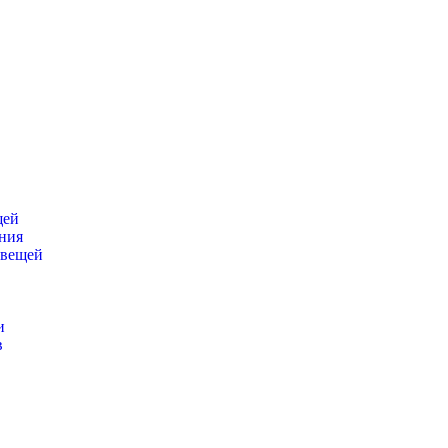
щей
ения
 вещей
и
в