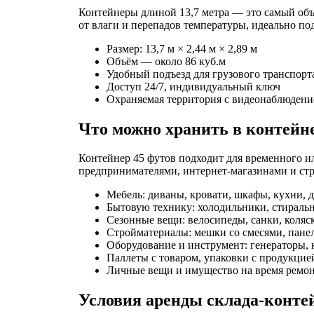
Контейнеры длиной 13,7 метра — это самый объ
от влаги и перепадов температуры, идеально по
Размер: 13,7 м × 2,44 м × 2,89 м
Объём — около 86 куб.м
Удобный подъезд для грузового транспорт
Доступ 24/7, индивидуальный ключ
Охраняемая территория с видеонаблюден
Что можно хранить в контейне
Контейнер 45 футов подходит для временного 
предпринимателями, интернет-магазинами и ст
Мебель: диваны, кровати, шкафы, кухни, д
Бытовую технику: холодильники, стирал
Сезонные вещи: велосипеды, санки, коля
Стройматериалы: мешки со смесями, панел
Оборудование и инструмент: генераторы, 
Паллеты с товаром, упаковки с продукци
Личные вещи и имущество на время ремон
Условия аренды склада-конте