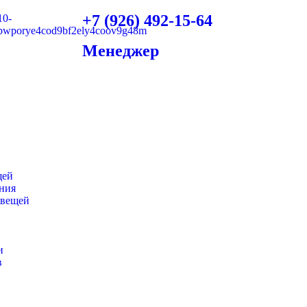
+7 (926) 492-15-64
Менеджер
щей
ения
 вещей
и
в